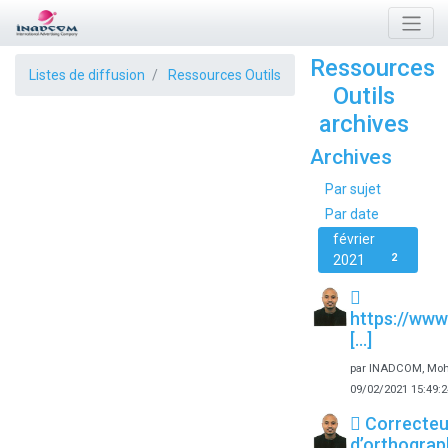
Ressources
Listes de diffusion
Ressources Outils
Outils
archives
Archives
Par sujet
Par date
février
2
2021

https://ww
[...]
par
INADCOM, Moh
09/02/2021 15:49:2
 Correcteu
d’orthogra