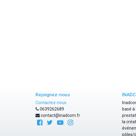
Rejoignez-nous
INAD
Contactez-nous
Inadcom
0639262689
basé à 
contact@inadcom.fr
prestat
la créa
événeme
pôles/