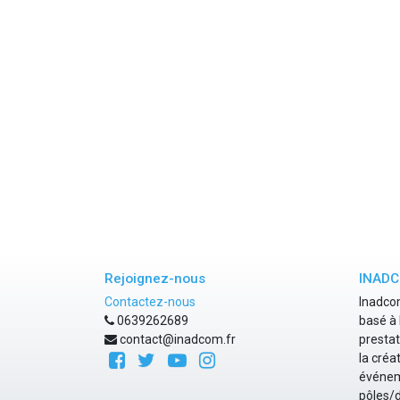
Rejoignez-nous
INAD
Contactez-nous
Inadcom
0639262689
basé à 
contact@inadcom.fr
prestat
la créa
événeme
pôles/